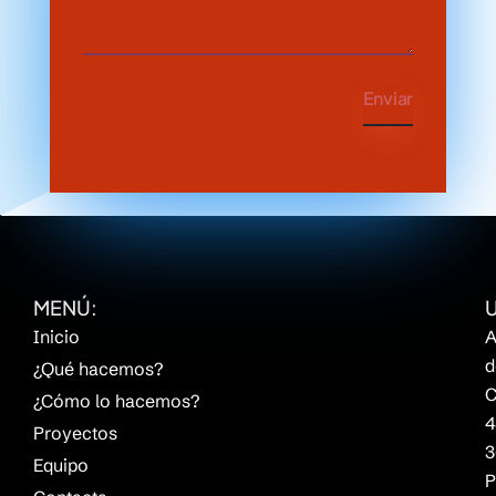
Enviar
MENÚ:
Inicio
A
d
¿Qué hacemos?
C
¿Cómo lo hacemos?
4
Proyectos
3
Equipo
P