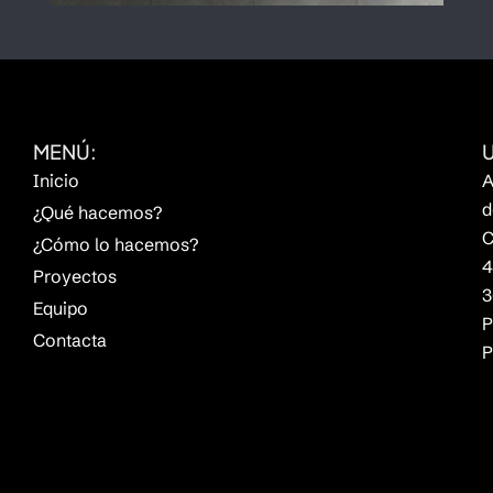
MENÚ:
Inicio
A
d
¿Qué hacemos?
C
¿Cómo lo hacemos?
4
Proyectos
3
Equipo
P
Contacta
P