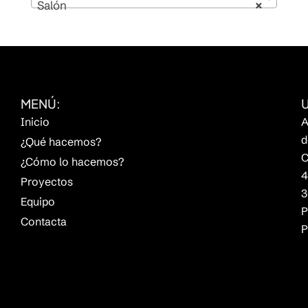
Salón
×
MENÚ:
Inicio
A
d
¿Qué hacemos?
C
¿Cómo lo hacemos?
4
Proyectos
3
Equipo
P
Contacta
P