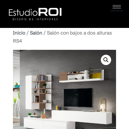
Inicio
/
Salón
/ Salón con bajos a dos alturas
RS4