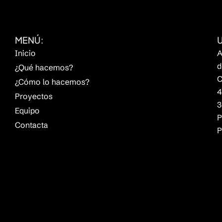
MENÚ:
Inicio
A
d
¿Qué hacemos?
C
¿Cómo lo hacemos?
4
Proyectos
3
Equipo
P
Contacta
P